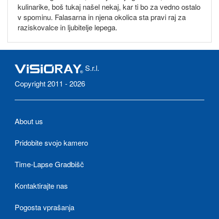
kulinarike, boš tukaj našel nekaj, kar ti bo za vedno ostalo
v spominu. Falasarna in njena okolica sta pravi raj za
raziskovalce in ljubitelje lepega.
S.r.l.
Copyright 2011 - 2026
About us
Pridobite svojo kamero
Time-Lapse Gradbišč
Kontaktirajte nas
Pogosta vprašanja