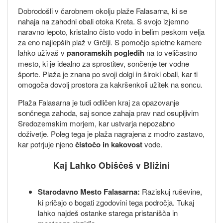
Dobrodošli v čarobnem okolju plaže Falasarna, ki se
nahaja na zahodni obali otoka Kreta. S svojo izjemno
naravno lepoto, kristalno čisto vodo in belim peskom velja
za eno najlepših plaž v Grčiji. S pomočjo spletne kamere
lahko uživaš v
panoramskih pogledih
na to veličastno
mesto, ki je idealno za sprostitev, sončenje ter vodne
športe. Plaža je znana po svoji dolgi in široki obali, kar ti
omogoča dovolj prostora za kakršenkoli užitek na soncu.
Plaža Falasarna je tudi odličen kraj za opazovanje
sončnega zahoda, saj sonce zahaja prav nad osupljivim
Sredozemskim morjem, kar ustvarja nepozabno
doživetje. Poleg tega je plaža nagrajena z modro zastavo,
kar potrjuje njeno
čistočo in kakovost
vode.
Kaj Lahko Obiščeš v Bližini
Starodavno Mesto Falasarna:
Raziskuj ruševine,
ki pričajo o bogati zgodovini tega področja. Tukaj
lahko najdeš ostanke starega pristanišča in