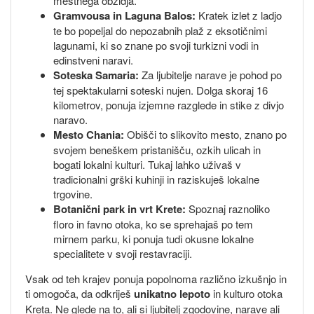
mestnega obzidja.
Gramvousa in Laguna Balos:
Kratek izlet z ladjo
te bo popeljal do nepozabnih plaž z eksotičnimi
lagunami, ki so znane po svoji turkizni vodi in
edinstveni naravi.
Soteska Samaria:
Za ljubitelje narave je pohod po
tej spektakularni soteski nujen. Dolga skoraj 16
kilometrov, ponuja izjemne razglede in stike z divjo
naravo.
Mesto Chania:
Obišči to slikovito mesto, znano po
svojem beneškem pristanišču, ozkih ulicah in
bogati lokalni kulturi. Tukaj lahko uživaš v
tradicionalni grški kuhinji in raziskuješ lokalne
trgovine.
Botanični park in vrt Krete:
Spoznaj raznoliko
floro in favno otoka, ko se sprehajaš po tem
mirnem parku, ki ponuja tudi okusne lokalne
specialitete v svoji restavraciji.
Vsak od teh krajev ponuja popolnoma različno izkušnjo in
ti omogoča, da odkriješ
unikatno lepoto
in kulturo otoka
Kreta. Ne glede na to, ali si ljubitelj zgodovine, narave ali