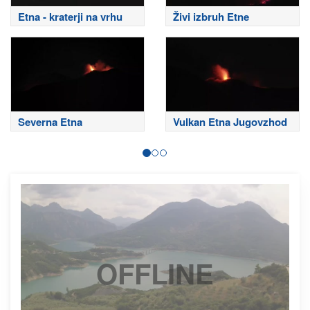
Etna - kraterji na vrhu
Živi izbruh Etne
Severna Etna
Vulkan Etna Jugovzhod
OFFLINE