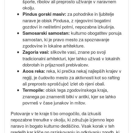
športe, ribolov ali preprosto uživanje v naravnem
okolju.
Pindus gorski masiv:
za pohodnike in ljubitelje
narave je obisk Pindusa, z njegovimi bogatimi
gozdovi in neštetimi potmi, nepozabna izkušnja.
Samosarski samostan:
kulturno obogatitev ponuja
samostan, ki je pravo mesto za spoznavanje
zgodovine in lokalne arhitekture.
Zagoria vasi:
slikovite vasi, znane po svoji
tradicionalni arhitekturi, kjer lahko uživaš v lokalnih
dobrotah in prijaznosti prebivalcev.
Aoos reka:
reka, ki prečka nekaj najlepših krajev v
regiji, je čudovito mesto za aktivnosti kot so rafting
ali preprosto sproščujoč izlet ob njeni obali.
Termopile:
obisk tega zgodovinskega kraja,
znanega po znameniti bitki v antiki, kjer se lahko
povrneš v čase junakov in mitov.
Potovanje v te kraje ti bo omogočilo, da izkusiš
nepozabne trenutke v okolju, ki združuje izjemno lepo
naravo in bogato kulturno dediščino. Vsak korak v teh
predelih kar kliče po raziskovanju in odkrivanju zgodb, ki