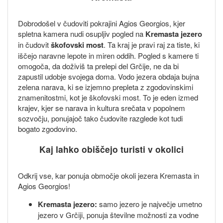
Dobrodošel v čudoviti pokrajini Agios Georgios, kjer
spletna kamera nudi osupljiv pogled na
Kremasta jezero
in čudovit
škofovski most
. Ta kraj je pravi raj za tiste, ki
iščejo naravne lepote in miren oddih. Pogled s kamere ti
omogoča, da doživiš ta prelepi del Grčije, ne da bi
zapustil udobje svojega doma. Vodo jezera obdaja bujna
zelena narava, ki se izjemno prepleta z zgodovinskimi
znamenitostmi, kot je škofovski most. To je eden izmed
krajev, kjer se narava in kultura srečata v popolnem
sozvočju, ponujajoč tako čudovite razglede kot tudi
bogato zgodovino.
Kaj lahko obiščejo turisti v okolici
Odkrij vse, kar ponuja območje okoli jezera Kremasta in
Agios Georgios!
Kremasta jezero:
samo jezero je največje umetno
jezero v Grčiji, ponuja številne možnosti za vodne