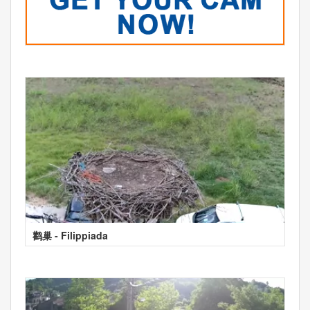
鹳巢 - Filippiada