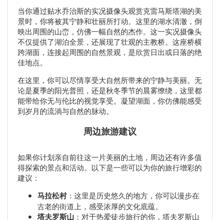
当你通过贴水乔治斯的实况摄像头观赏克雷马斯塔湖的美
景时，你将被其宁静和壮丽所打动。这里的湖水清澈，倒
映出周围的山峦，仿佛一幅自然的杰作。这一实况摄像头
不仅提供了湖泊全景，还展现了壮观的主教桥。这座桥横
跨湖面，连接起周围的自然景观，是欣赏日出或日落的绝
佳地点。
在这里，你可以尽情享受大自然所带来的宁静与美丽。无
论是夏季的阳光普照，还是秋冬季节的晨雾缭绕，这里都
能带给你无与伦比的视觉享受。凝望湖面，你仿佛能感受
到岁月的流淌与自然的脉动。
周边旅游建议
如果你计划亲自前往这一片美丽的土地，周边还有许多值
得探索的景点和活动。以下是一些可以为你的旅行增彩的
建议：
马拉松村
：这里是历史悠久的地方，你可以漫步在
古老的街道上，感受浓厚的文化底蕴。
塔夫罗斯山
：对于热爱徒步旅行的你，塔夫罗斯山