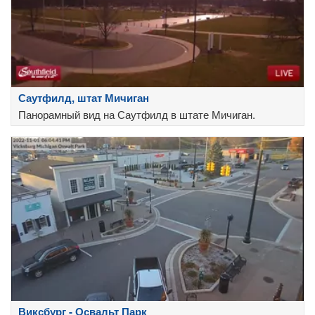
Саутфилд, штат Мичиган
Панорамный вид на Саутфилд в штате Мичиган.
Виксбург - Освальт Парк