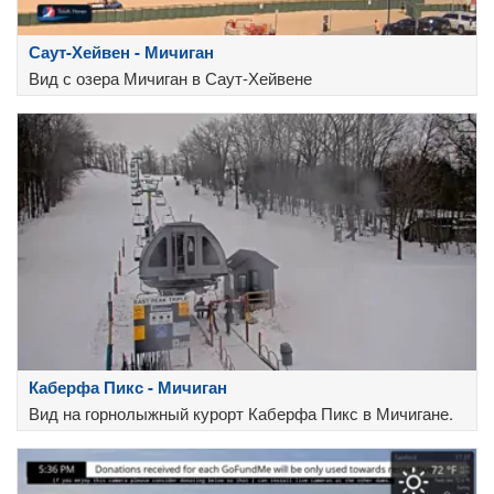
Саут-Хейвен - Мичиган
Вид с озера Мичиган в Саут-Хейвене
Каберфа Пикс - Мичиган
Вид на горнолыжный курорт Каберфа Пикс в Мичигане.