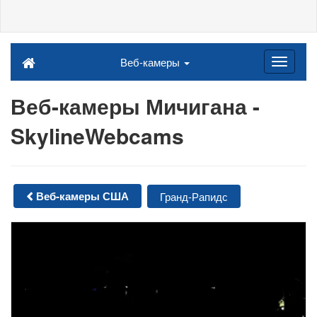
Веб-камеры
Веб-камеры Мичигана -
SkylineWebcams
Веб-камеры США
Гранд-Рапидс