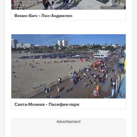
Венис-Бич - Лос-Анджелес
Санта-Моника - Пасифик-парк
Advertisement