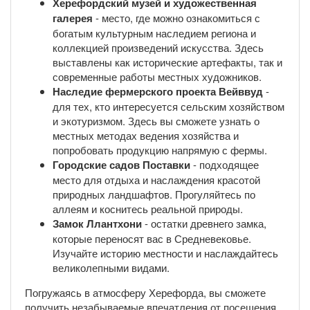
Херефордский музей и художественная
галерея
- место, где можно ознакомиться с
богатым культурным наследием региона и
коллекцией произведений искусства. Здесь
выставлены как исторические артефакты, так и
современные работы местных художников.
Наследие фермерского проекта Вейввуд
-
для тех, кто интересуется сельским хозяйством
и экотуризмом. Здесь вы сможете узнать о
местных методах ведения хозяйства и
попробовать продукцию напрямую с фермы.
Городские садов Поставки
- подходящее
место для отдыха и наслаждения красотой
природных ландшафтов. Прогуляйтесь по
аллеям и коснитесь реальной природы.
Замок Ллантхони
- остатки древнего замка,
которые переносят вас в Средневековье.
Изучайте историю местности и наслаждайтесь
великолепными видами.
Погружаясь в атмосферу Херефорда, вы сможете
получить незабываемые впечатления от посещения