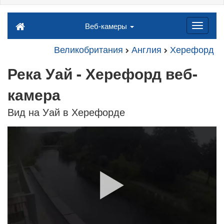
Веб-камеры
Великобритания
Англия
Херефорд
Река Уай - Херефорд веб-
камера
Вид на Уай в Херефорде