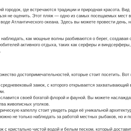
 городок, где встречаются традиции и природная красота. Вид
зя не оценить. Этот пляж — одно из самых посещаемых мест 
 воде Атлантического океана. Здесь вы можете провести день,
наблюдать, как мощные волны разбиваются о берег, создавая 
любителей активного отдыха, таких как серферы и виндсерферы
.
жество достопримечательностей, которые стоит посетить. Вот н
 средневековый замок, с которого открывается захватывающий в
ми.
о славится своей богатой флорой и фауной. Вы можете наслажда
тва живописных уголков.
орическую капеллу стоит увидеть ради её уникальной архитект
 можно не только наблюдать за работой местных рыбаков, но и 
ж с кристально чистой водой и белым песком, который достави