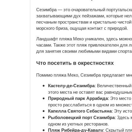
Сезимбра — это очаровательный португальский
захватывающими дух пейзажами, которые нель
песчаным пространствам и кристально чистой
морского бриза, ощущая контакт с природой.
Ландшафт пляжа Меко уникален, здесь можно 
часами. Также этот пляж привлекателен для 
для занятия своими любимыми видами спорта
Что посетить в окрестностях
Помимо пляжа Меко, Сезимбра предлагает мно
Кастелу-де-Сезимбра
: Величественный
этого места не оставят вас равнодушны
Природный парк Аррабида
: Это мест
просто расслабиться в одном из множес
Капелла Святого Себастьяна
: Эту ист
Рыболовецкий порт Сезимбра
: Здесь
одном из уютных ресторанов.
Пляж Рибейра-ду-Кавалу
: Скрытый пля