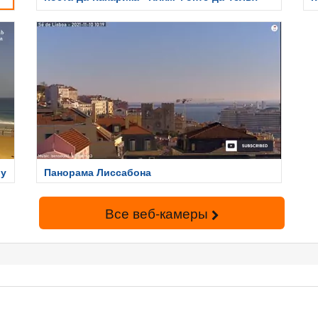
иу
Панорама Лиссабона
Все веб-камеры