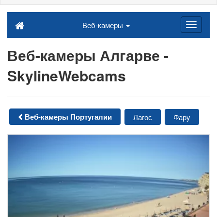
Веб-камеры
Веб-камеры Алгарве -
SkylineWebcams
Веб-камеры Португалии
Лагос
Фарy