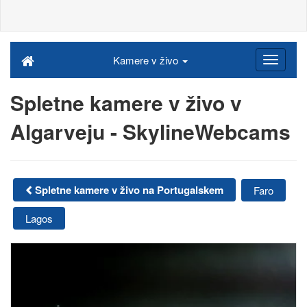
Kamere v živo
Spletne kamere v živo v
Algarveju - SkylineWebcams
Spletne kamere v živo na Portugalskem
Faro
Lagos