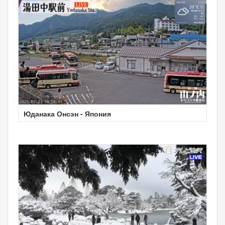
Юданака Онсэн - Япония