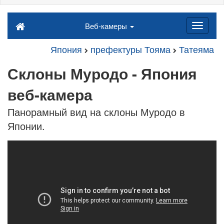
Веб-камеры
Япония
префектуры Тояма
Татеяма
Склоны Муродо - Япония
веб-камера
Панорамный вид на склоны Муродо в
Японии.