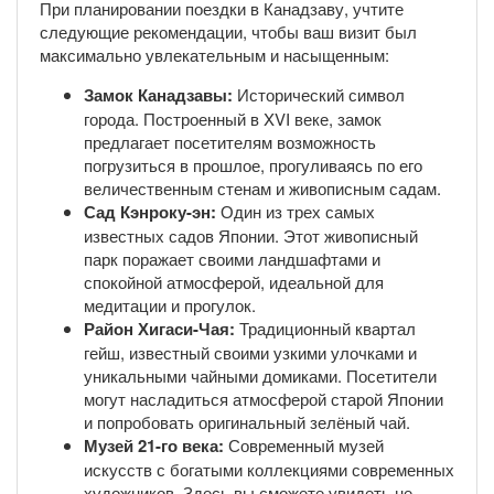
При планировании поездки в Канадзаву, учтите
следующие рекомендации, чтобы ваш визит был
максимально увлекательным и насыщенным:
Замок Канадзавы:
Исторический символ
города. Построенный в XVI веке, замок
предлагает посетителям возможность
погрузиться в прошлое, прогуливаясь по его
величественным стенам и живописным садам.
Сад Кэнроку-эн:
Один из трех самых
известных садов Японии. Этот живописный
парк поражает своими ландшафтами и
спокойной атмосферой, идеальной для
медитации и прогулок.
Район Хигаси-Чая:
Традиционный квартал
гейш, известный своими узкими улочками и
уникальными чайными домиками. Посетители
могут насладиться атмосферой старой Японии
и попробовать оригинальный зелёный чай.
Музей 21-го века:
Современный музей
искусств с богатыми коллекциями современных
художников. Здесь вы сможете увидеть не