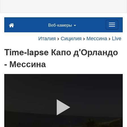
Веб-камеры
Италия
Сицилия
Мессина
Live
Time-lapse Капо д'Орландо
- Мессина