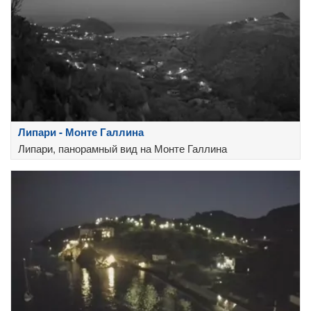
Липари - Монте Галлина
Липари, панорамный вид на Монте Галлина