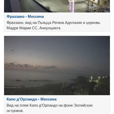
Фраззано - Мессина
Фраззано, вид на Пьяцца Регина Аделазия и церковь
Мадре Марии СС. Аннунциата
Капо д'Орландо - Мессина
Вид на пляж Капо д'Орландо на фоне Эолийских
островов.