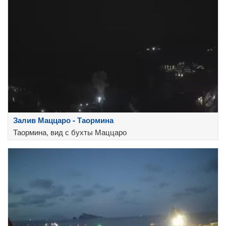
Залив Маццаро - Таормина
Таормина, вид с бухты Маццаро