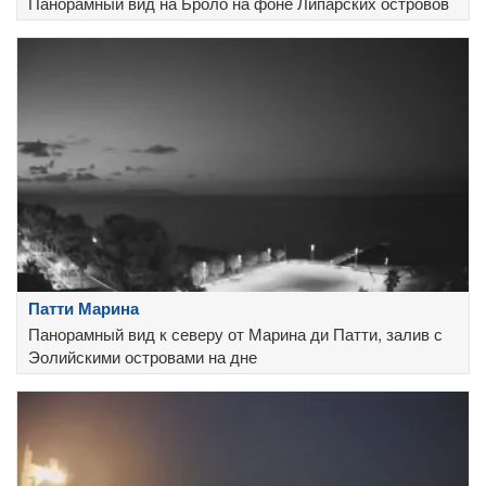
Панорамный вид на Броло на фоне Липарских островов
Патти Марина
Панорамный вид к северу от Марина ди Патти, залив с
Эолийскими островами на дне