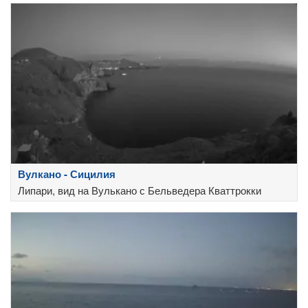
Вулкано - Сицилия
Липари, вид на Вулькано с Бельведера Кваттрокки