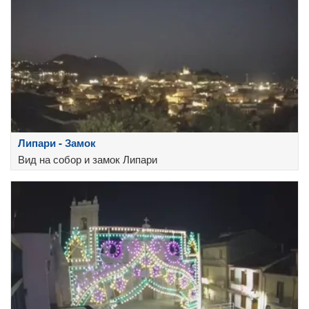
Липари - Замок
Вид на собор и замок Липари