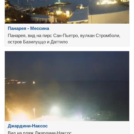
Панарея - Мессина
Панарея, вид на пирс Сан-Пьетро, вулкан Стромболи,
остров Базилуццо и Даттило
Джардини-Наксос
Вид на пляж Джардини-Наксос