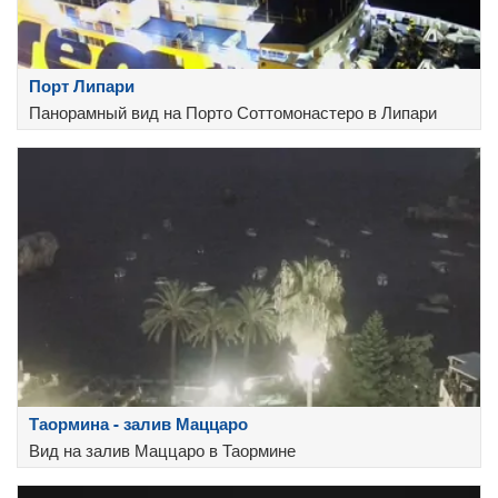
Порт Липари
Панорамный вид на Порто Соттомонастеро в Липари
Таормина - залив Маццаро
Вид на залив Маццаро в Таормине