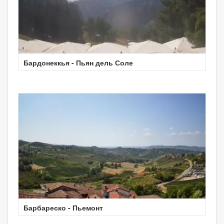
Бардонеккья - Пьян дель Соле
Барбареско - Пьемонт