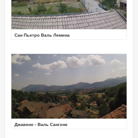
Сан Пьетро Валь Лемина
Джавено - Валь Сангоне