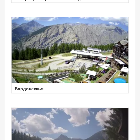
Бардонеккья