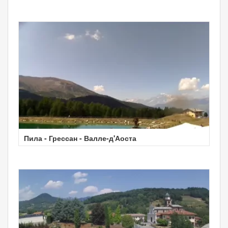
Пила - Грессан - Валле-д'Аоста