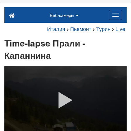
Веб-камеры
Италия
Пьемонт
Турин
Live
Time-lapse Прали -
Капаннина