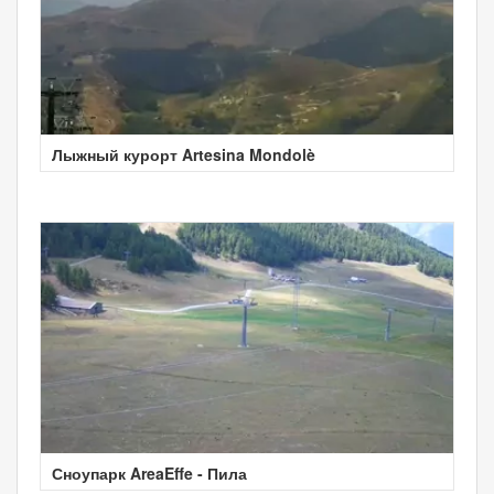
Лыжный курорт Artesina Mondolè
Сноупарк AreaEffe - Пила