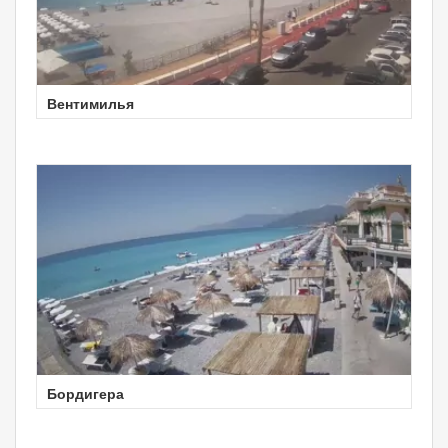
Вентимилья
Бордигера