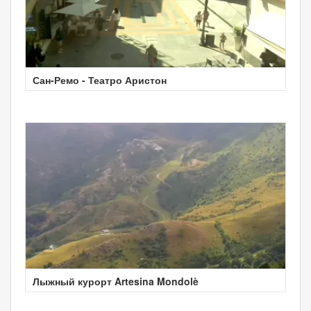
Сан-Ремо - Театро Аристон
Лыжный курорт Artesina Mondolè