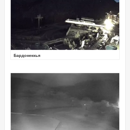
Бардонеккья