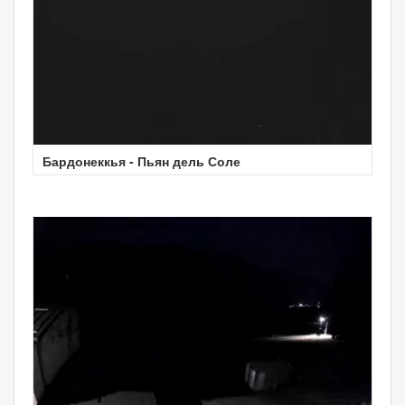
Бардонеккья - Пьян дель Соле