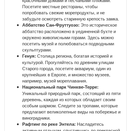
красочными домами и песчаными пляжами.
Посетите местные рестораны, чтобы
попробовать свежие морепродукты, и не
забудьте осмотреть старинную крепость замка.
Аббатство Сан-Фруттуозо:
Это историческое
аббатство расположено в уединенной бухте и
окружено живописными горами. Здесь можно
посетить музей и полюбоваться подводными
скульптурами.
Генуя:
Столица региона, богатая историей и
культурой. Прогуляйтесь по древним улицам
Старого города, посетите аквариум, один из
крупнейших в Европе, и множество музеев,
например, музей мореплавания.
Национальный парк Чинкве-Терре:
Уникальный природный парк, состоящий из пяти
деревень, каждая из которых обладает своим
особым шармом. Следите за тропами, которые
предлагают великолепные виды на побережье и
виноградники.
Рафтинг по реке Энтела:
Насладитесь
активным отдыхом, спустившись по прекрасной