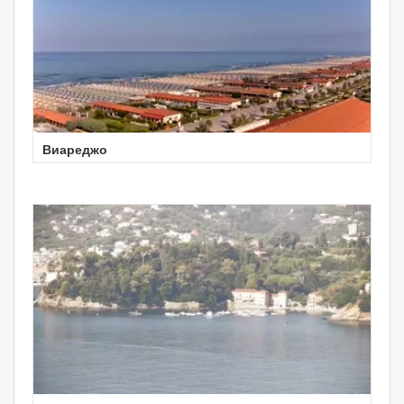
Виареджо