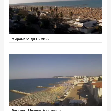
Мирамаре ди Римини
Римини - Мизано-Адриатико