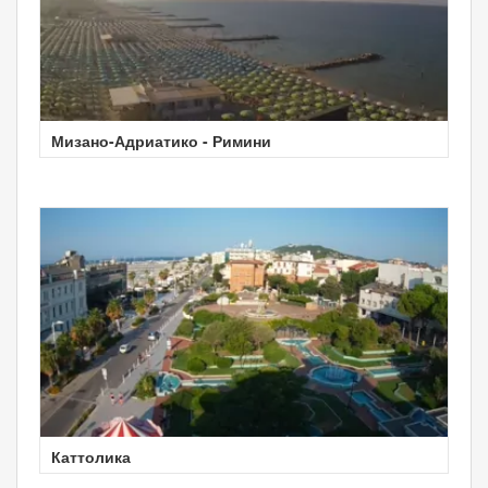
Мизано-Адриатико - Римини
Каттолика