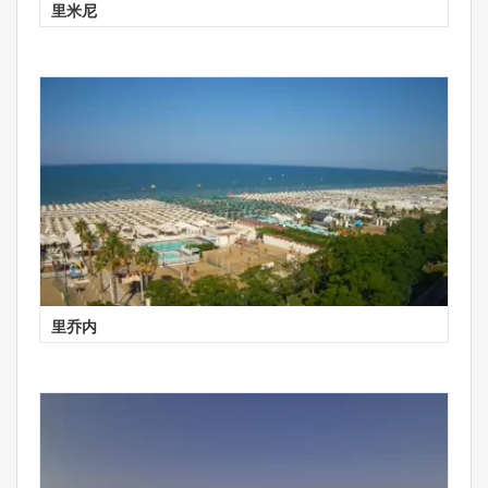
里米尼
里乔内