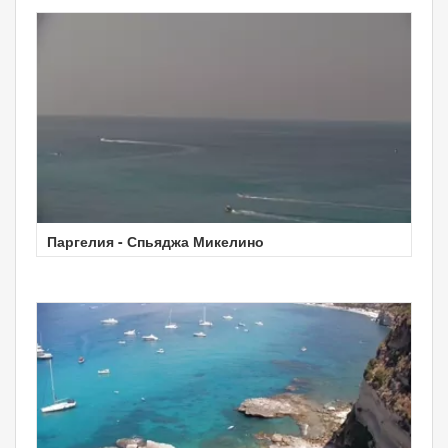
Паргелия - Спьяджа Микелино