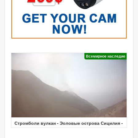
Всемирное наследие
Стромболи вулкан - Эоловые острова Сицилия -