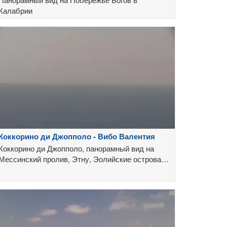
Калабрии
Коккорино ди Джопполо - Вибо Валентия
Коккорино ди Джопполо, панорамный вид на
Мессинский пролив, Этну, Эолийские острова,
Стромболи, Капо Ватикано и залив Санта-
Мария.