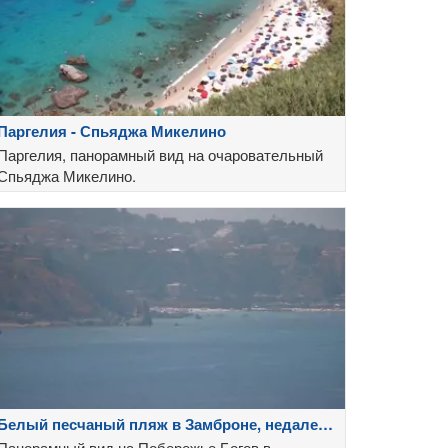
Паргелия - Спьяджа Микелино
Паргелия, панорамный вид на очаровательный
Спьяджа Микелино.
Белый песчаный пляж в Замброне, недалеко
Тропеи
Панорамный вид на Побережье Богов в