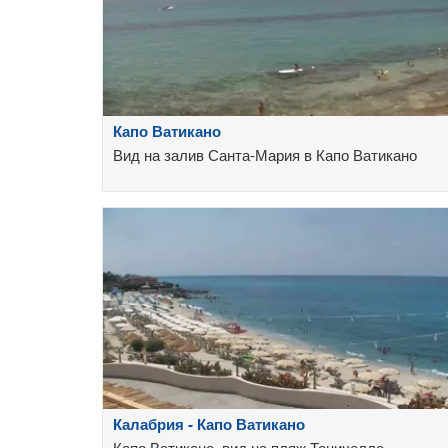
Капо Ватикано
Вид на залив Санта-Мария в Капо Ватикано
Калабрия - Капо Ватикано
Капо Ватикано, вид на пляж Тоничелло