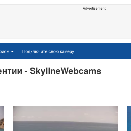
Advertisement
ориям
Подключите свою камеру
нтии - SkylineWebcams