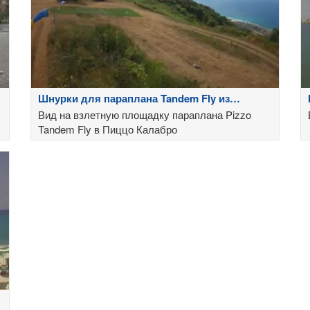
Шнурки для параплана Tandem Fly из
кружева Calabro
Вид на взлетную площадку параплана Pizzo
Tandem Fly в Пиццо Калабро