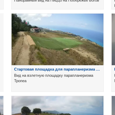
Стартовая площадка для парапланеризма в
Тропее
Вид на взлетную площадку парапланеризма
Тропеа