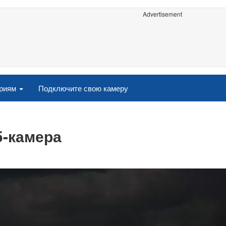
Advertisement
ориям
Подключите свою камеру
б-камера