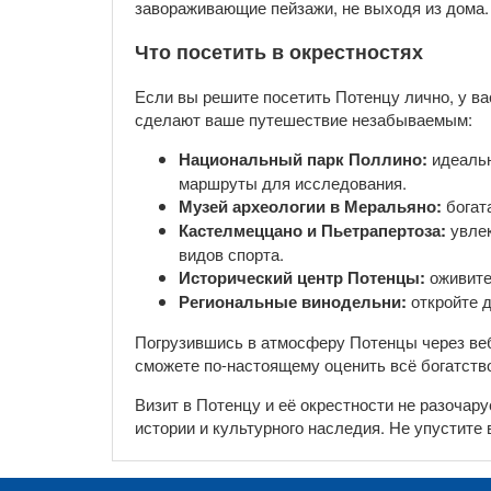
завораживающие пейзажи, не выходя из дома.
Что посетить в окрестностях
Если вы решите посетить Потенцу лично, у в
сделают ваше путешествие незабываемым:
Национальный парк Поллино:
идеальн
маршруты для исследования.
Музей археологии в Меральяно:
богат
Кастелмеццано и Пьетрапертоза:
увлек
видов спорта.
Исторический центр Потенцы:
оживите
Региональные винодельни:
откройте 
Погрузившись в атмосферу Потенцы через веб
сможете по-настоящему оценить всё богатство
Визит в Потенцу и её окрестности не разочар
истории и культурного наследия. Не упустите