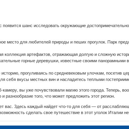
ас появится шанс исследовать окружающие достопримечательно
ое место для любителей природы и пеших прогулок. Парк пред
ая коллекция артефактов, отражающая долгую и сложную истори
ательные горные деревушки, известные своими панорамными 
 историю, прогуливаясь по средневековым улочкам, посетив цер
для себя вкусы местных вин и насладитесь теплыми гостеприим
-камеру, вы уже почувствовали магию этого города. Теперь, 
 и разнообразие того, что может предложить этот регион.
ует вас. Здесь каждый найдет что-то для себя — от расслабляю
 возможность сделать свое путешествие в этот уголок Италии 