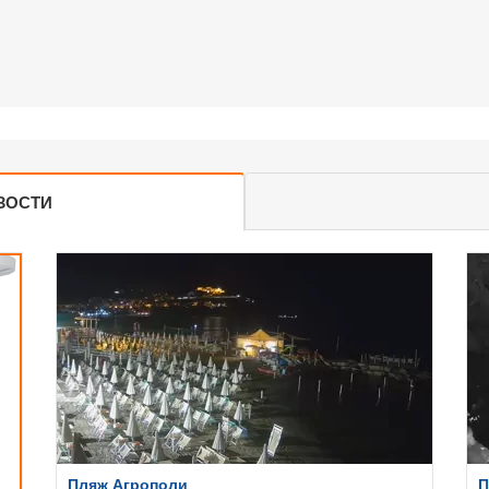
ЗОСТИ
Пляж Агрополи
П