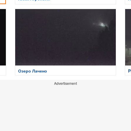
Озеро Лачено
P
Advertisement