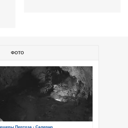
ФОТО
ещеры Пертоза - Салерно