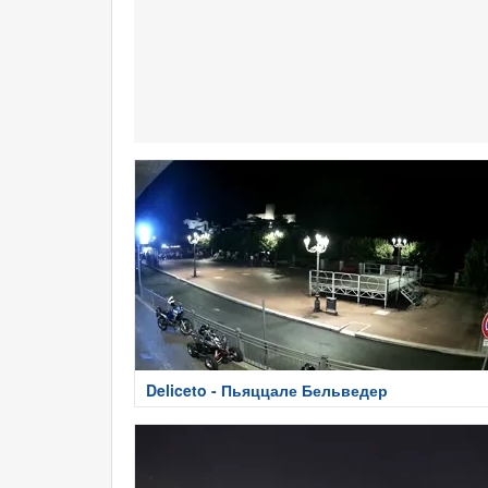
Deliceto - Пьяццале Бельведер