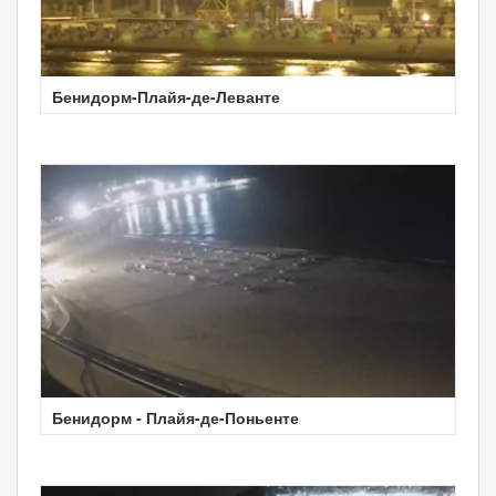
Бенидорм-Плайя-де-Леванте
Бенидорм - Плайя-де-Поньенте