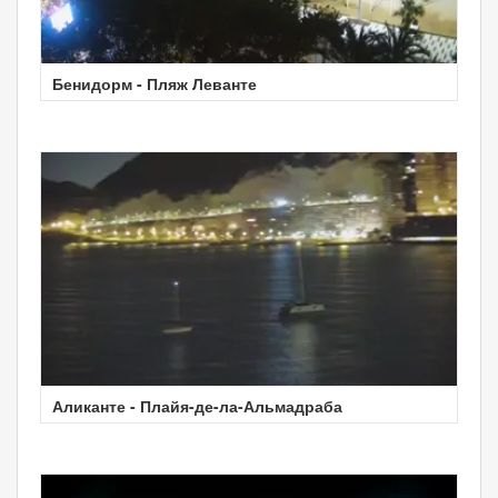
Бенидорм - Пляж Леванте
Аликанте - Плайя-де-ла-Альмадраба