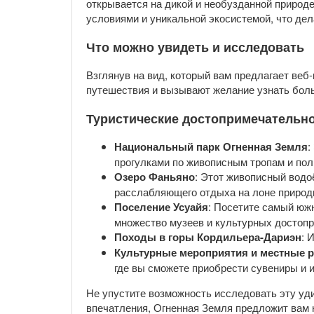
открывается на дикой и необузданной природ
условиями и уникальной экосистемой, что де
Что можно увидеть и исследовать
Взглянув на вид, который вам предлагает ве
путешествия и вызывают желание узнать боль
Туристические достопримечательно
Национальный парк Огненная Земля
:
прогулками по живописным тропам и по
Озеро Фаньяно
: Этот живописный водо
расслабляющего отдыха на лоне природ
Поселение Усуайя
: Посетите самый южн
множество музеев и культурных достоп
Походы в горы Кордильера-Дариэн
: 
Культурные мероприятия и местные 
где вы сможете приобрести сувениры и 
Не упустите возможность исследовать эту уди
впечатления, Огненная Земля предложит вам 