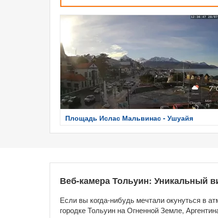
Площадь Ислас Мальвинас - Ушуайя
Веб-камера Тольуин: Уникальный в
Если вы когда-нибудь мечтали окунуться в ат
городке Тольуин на Огненной Земле, Аргенти