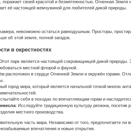
е, поражает своей красотой и безмятежностью. Огненная Земля
лает её настоящей жемчужиной для любителей дикой природы.
б-камера, невозможно остаться равнодушным. Просторы, прости
ше об этой земле, полной загадок.
сти в окрестностях
 Этот парк является настоящей сокровищницей дикой природы.
любоваться местной флорой и фауной.
ём расположен в сердце Огненной Земли и окружён горами. Отл
ы.
ый город мира, который является начальной точкой многих ант
римечательностей.
Испытайте себя в походах по впечатляющим горам и насладите
ремесла
: Исследуйте традиционную культуру региона, посетив 
изделия местного производства.
вительную часть мира. Независимо от того, предпочитаете ли 
незабываемые впечатления и новые открытия.