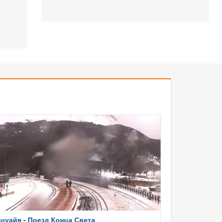
шуайя - Поезд Конца Света