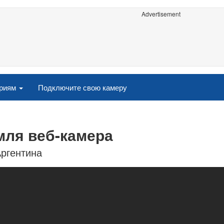
Advertisement
ориям
Подключите свою камеру
мля веб-камера
Аргентина