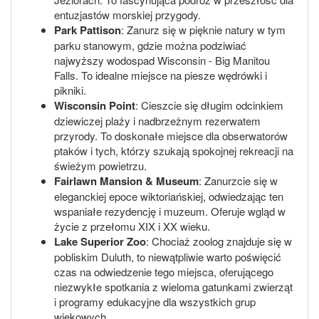
entuzjastów morskiej przygody.
Park Pattison
: Zanurz się w pięknie natury w tym
parku stanowym, gdzie można podziwiać
najwyższy wodospad Wisconsin - Big Manitou
Falls. To idealne miejsce na piesze wędrówki i
pikniki.
Wisconsin Point
: Cieszcie się długim odcinkiem
dziewiczej plaży i nadbrzeżnym rezerwatem
przyrody. To doskonałe miejsce dla obserwatorów
ptaków i tych, którzy szukają spokojnej rekreacji na
świeżym powietrzu.
Fairlawn Mansion & Museum
: Zanurzcie się w
eleganckiej epoce wiktoriańskiej, odwiedzając ten
wspaniałe rezydencję i muzeum. Oferuje wgląd w
życie z przełomu XIX i XX wieku.
Lake Superior Zoo
: Chociaż zoolog znajduje się w
pobliskim Duluth, to niewątpliwie warto poświęcić
czas na odwiedzenie tego miejsca, oferującego
niezwykłe spotkania z wieloma gatunkami zwierząt
i programy edukacyjne dla wszystkich grup
wiekowych.