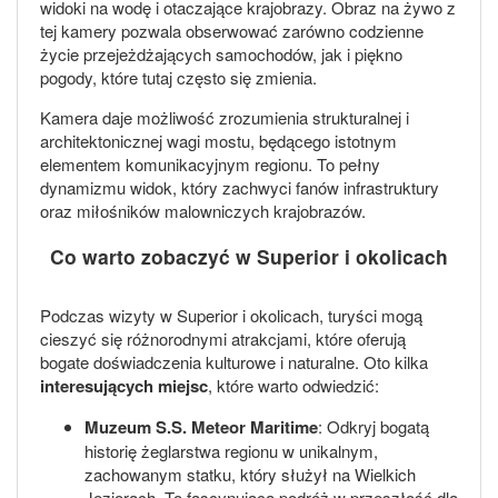
widoki na wodę i otaczające krajobrazy. Obraz na żywo z
tej kamery pozwala obserwować zarówno codzienne
życie przejeżdżających samochodów, jak i piękno
pogody, które tutaj często się zmienia.
Kamera daje możliwość zrozumienia strukturalnej i
architektonicznej wagi mostu, będącego istotnym
elementem komunikacyjnym regionu. To pełny
dynamizmu widok, który zachwyci fanów infrastruktury
oraz miłośników malowniczych krajobrazów.
Co warto zobaczyć w Superior i okolicach
Podczas wizyty w Superior i okolicach, turyści mogą
cieszyć się różnorodnymi atrakcjami, które oferują
bogate doświadczenia kulturowe i naturalne. Oto kilka
interesujących miejsc
, które warto odwiedzić:
Muzeum S.S. Meteor Maritime
: Odkryj bogatą
historię żeglarstwa regionu w unikalnym,
zachowanym statku, który służył na Wielkich
Jeziorach. To fascynująca podróż w przeszłość dla