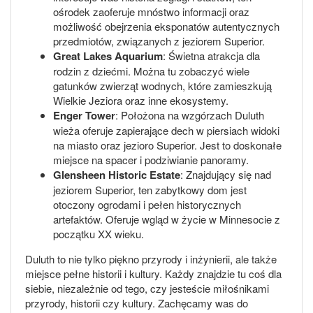
ośrodek zaoferuje mnóstwo informacji oraz
możliwość obejrzenia eksponatów autentycznych
przedmiotów, związanych z jeziorem Superior.
Great Lakes Aquarium
: Świetna atrakcja dla
rodzin z dziećmi. Można tu zobaczyć wiele
gatunków zwierząt wodnych, które zamieszkują
Wielkie Jeziora oraz inne ekosystemy.
Enger Tower
: Położona na wzgórzach Duluth
wieża oferuje zapierające dech w piersiach widoki
na miasto oraz jezioro Superior. Jest to doskonałe
miejsce na spacer i podziwianie panoramy.
Glensheen Historic Estate
: Znajdujący się nad
jeziorem Superior, ten zabytkowy dom jest
otoczony ogrodami i pełen historycznych
artefaktów. Oferuje wgląd w życie w Minnesocie z
początku XX wieku.
Duluth to nie tylko piękno przyrody i inżynierii, ale także
miejsce pełne historii i kultury. Każdy znajdzie tu coś dla
siebie, niezależnie od tego, czy jesteście miłośnikami
przyrody, historii czy kultury. Zachęcamy was do