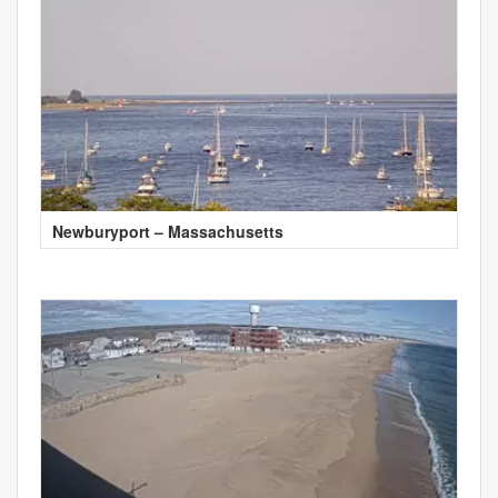
Newburyport – Massachusetts