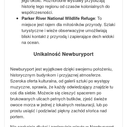
jego okolic. Różnorodne wystawy przybliżają
historię tego regionu od czasów kolonialnych do
współczesności.
Parker River National Wildlife Refuge
: To
miejsce jest rajem dla miłośników przyrody. Szlaki
turystyczne i wieże obserwacyjne umożliwiają
bliski kontakt z przyrodą i zapierające dech widoki
na ocean.
Unikalność Newburyport
Newburyport jest wyjątkowe dzięki swojemu położeniu,
historycznym budynkom i przyjaznej atmosferze.
Szeroka oferta kulturalna, od galerii sztuki po występy
muzyczne, sprawia, że każdy odwiedzający znajdzie tu
coś dla siebie. Możecie się cieszyć spacerem po
brukowanych ulicach pełnych butików, zjeść świeże
owoce morza w jednej z lokalnych restauracji, lub po
prostu usiąść i podziwiać piękny zachód słońca nad
portem.
Nie czekajcie dłużej i zaplanujcie wizytę w Newburyport.