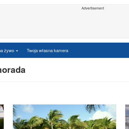
Advertisement
 na żywo
Twoja własna kamera
morada