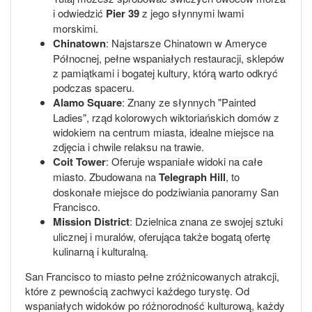
i odwiedzić
Pier 39
z jego słynnymi lwami
morskimi.
Chinatown
: Najstarsze Chinatown w Ameryce
Północnej, pełne wspaniałych restauracji, sklepów
z pamiątkami i bogatej kultury, którą warto odkryć
podczas spaceru.
Alamo Square
: Znany ze słynnych "Painted
Ladies", rząd kolorowych wiktoriańskich domów z
widokiem na centrum miasta, idealne miejsce na
zdjęcia i chwile relaksu na trawie.
Coit Tower
: Oferuje wspaniałe widoki na całe
miasto. Zbudowana na
Telegraph Hill
, to
doskonałe miejsce do podziwiania panoramy San
Francisco.
Mission District
: Dzielnica znana ze swojej sztuki
ulicznej i muralów, oferująca także bogatą ofertę
kulinarną i kulturalną.
San Francisco to miasto pełne zróżnicowanych atrakcji,
które z pewnością zachwyci każdego turystę. Od
wspaniałych widoków po różnorodność kulturową, każdy