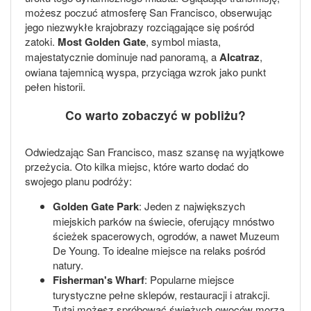
możesz poczuć atmosferę San Francisco, obserwując
jego niezwykłe krajobrazy rozciągające się pośród
zatoki.
Most Golden Gate
, symbol miasta,
majestatycznie dominuje nad panoramą, a
Alcatraz
,
owiana tajemnicą wyspa, przyciąga wzrok jako punkt
pełen historii.
Co warto zobaczyć w pobliżu?
Odwiedzając San Francisco, masz szansę na wyjątkowe
przeżycia. Oto kilka miejsc, które warto dodać do
swojego planu podróży:
Golden Gate Park
: Jeden z największych
miejskich parków na świecie, oferujący mnóstwo
ścieżek spacerowych, ogrodów, a nawet Muzeum
De Young. To idealne miejsce na relaks pośród
natury.
Fisherman's Wharf
: Popularne miejsce
turystyczne pełne sklepów, restauracji i atrakcji.
Tutaj możesz spróbować świeżych owoców morza