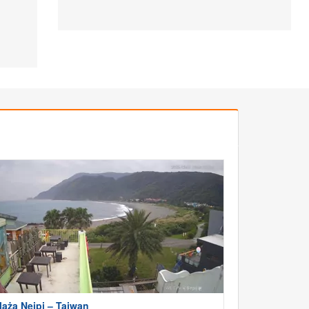
laża Neipi – Tajwan