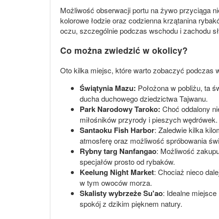
Możliwość obserwacji portu na żywo przyciąga ni
kolorowe łodzie oraz codzienna krzątanina rybaków
oczu, szczególnie podczas wschodu i zachodu słoń
Co można zwiedzić w okolicy?
Oto kilka miejsc, które warto zobaczyć podczas 
Świątynia Mazu:
Położona w pobliżu, ta ś
ducha duchowego dziedzictwa Tajwanu.
Park Narodowy Taroko:
Choć oddalony nie
miłośników przyrody i pieszych wędrówek.
Santaoku Fish Harbor
: Zaledwie kilka kil
atmosferę oraz możliwość spróbowania ś
Rybny targ Nanfangao
: Możliwość zakupu
specjałów prosto od rybaków.
Keelung Night Market
: Chociaż nieco dal
w tym owoców morza.
Skalisty wybrzeże Su'ao
: Idealne miejsce
spokój z dzikim pięknem natury.