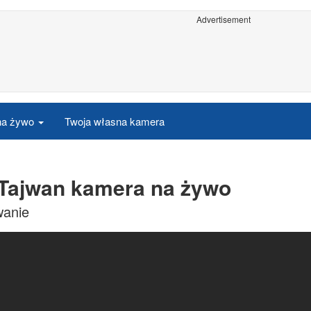
Advertisement
 na żywo
Twoja własna kamera
 Tajwan kamera na żywo
wanie