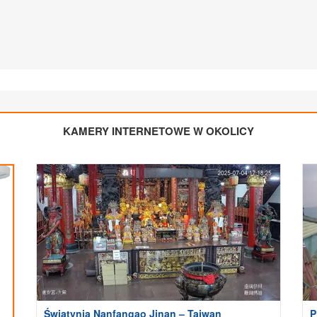
KAMERY INTERNETOWE W OKOLICY
Świątynia Nanfangao Jinan – Tajwan
P