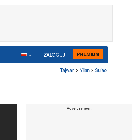
PREMIUM
ZALOGUJ
Tajwan
Yilan
Su'ao
Advertisement