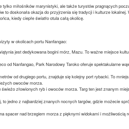
e tylko miłośników marynistyki, ale także turystów pragnących pocz
 to doskonała okazja do przyjrzenia się tradycji i kulturze lokalnej
ca, kiedy ciepłe światło otula całą okolicę.
wizyty w okolicach portu Nanfangao:
wiątynia jest dedykowana bogini mórz, Mazu. To ważne miejsce kultu
co od Nanfangao, Park Narodowy Taroko oferuje spektakularne wąwo
ometrów od drugiego portu, znajduje się kolejny port rybacki. To mniej
wieżych owoców morza.
 świeżo złowionych ryb i owoców morza. Targ ten jest znanym mie
ej, to jedno z najbardziej znanych nocnych targów, gdzie możecie 
 na spacer nad brzegiem morza z pięknymi widokami i możliwością re