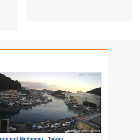
rugi port Nanfangao – Tajwan