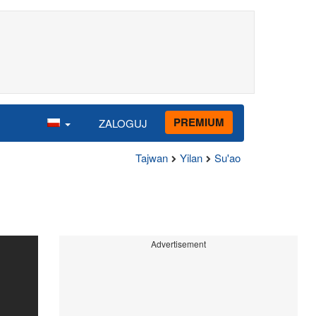
PREMIUM
ZALOGUJ
Tajwan
Yilan
Su'ao
Advertisement