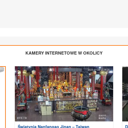
KAMERY INTERNETOWE W OKOLICY
Świątynia Nanfangao Jinan – Tajwan
D