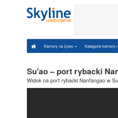
Kategorie kamery
Kamery na żywo
Su'ao – port rybacki N
Widok na port rybacki Nanfangao w Su