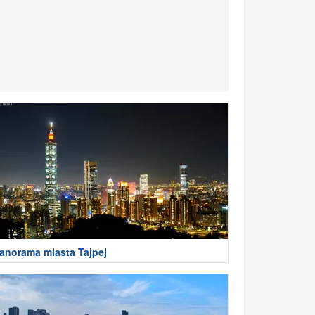
anorama miasta Tajpej