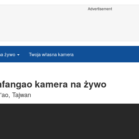
Advertisement
 na żywo
Twoja własna kamera
anfangao kamera na żywo
'ao, Tajwan