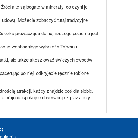
Źródła te są bogate w minerały, co czyni je
ę ludową. Możecie zobaczyć tutaj tradycyjne
 Ścieżka prowadząca do najniższego poziomu jest
 północno-wschodniego wybrzeża Tajwanu.
 statki, ale także skosztować świeżych owoców
acerując po niej, odkryjecie ręcznie robione
nością atrakcji, każdy znajdzie coś dla siebie.
referujecie spokojne obserwacje z plaży, czy
AQ
gulamin