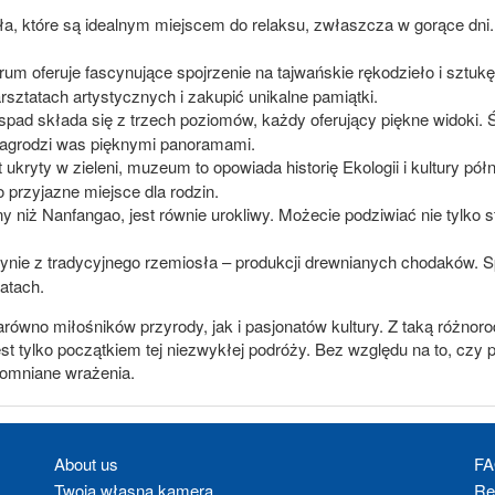
ła, które są idealnym miejscem do relaksu, zwłaszcza w gorące dni. 
.
rum oferuje fascynujące spojrzenie na tajwańskie rękodzieło i sztuk
rsztatach artystycznych i zakupić unikalne pamiątki.
spad składa się z trzech poziomów, każdy oferujący piękne widoki.
agrodzi was pięknymi panoramami.
ot ukryty w zieleni, muzeum to opowiada historię Ekologii i kultury
o przyjazne miejsce dla rodzin.
ny niż Nanfangao, jest równie urokliwy. Możecie podziwiać nie tylko
łynie z tradycyjnego rzemiosła – produkcji drewnianych chodaków. Sp
tatach.
arówno miłośników przyrody, jak i pasjonatów kultury. Z taką różnorod
 tylko początkiem tej niezwykłej podróży. Bez względu na to, czy p
pomniane wrażenia.
About us
F
Twoja własna kamera
Re