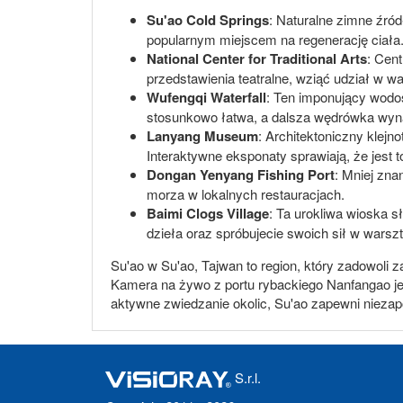
Su'ao Cold Springs
: Naturalne zimne źród
popularnym miejscem na regenerację ciała
National Center for Traditional Arts
: Cent
przedstawienia teatralne, wziąć udział w wa
Wufengqi Waterfall
: Ten imponujący wodo
stosunkowo łatwa, a dalsza wędrówka wyn
Lanyang Museum
: Architektoniczny klejn
Interaktywne eksponaty sprawiają, że jest t
Dongan Yenyang Fishing Port
: Mniej zna
morza w lokalnych restauracjach.
Baimi Clogs Village
: Ta urokliwa wioska s
dzieła oraz spróbujecie swoich sił w warsz
Su'ao w Su'ao, Tajwan to region, który zadowoli z
Kamera na żywo z portu rybackiego Nanfangao jest
aktywne zwiedzanie okolic, Su'ao zapewni nieza
S.r.l.