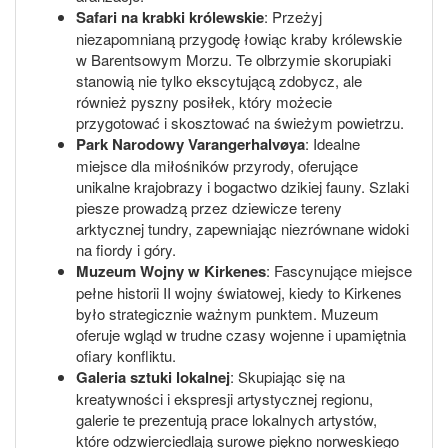
Safari na krabki królewskie
: Przeżyj
niezapomnianą przygodę łowiąc kraby królewskie
w Barentsowym Morzu. Te olbrzymie skorupiaki
stanowią nie tylko ekscytującą zdobycz, ale
również pyszny posiłek, który możecie
przygotować i skosztować na świeżym powietrzu.
Park Narodowy Varangerhalvøya
: Idealne
miejsce dla miłośników przyrody, oferujące
unikalne krajobrazy i bogactwo dzikiej fauny. Szlaki
piesze prowadzą przez dziewicze tereny
arktycznej tundry, zapewniając niezrównane widoki
na fiordy i góry.
Muzeum Wojny w Kirkenes
: Fascynujące miejsce
pełne historii II wojny światowej, kiedy to Kirkenes
było strategicznie ważnym punktem. Muzeum
oferuje wgląd w trudne czasy wojenne i upamiętnia
ofiary konfliktu.
Galeria sztuki lokalnej
: Skupiając się na
kreatywności i ekspresji artystycznej regionu,
galerie te prezentują prace lokalnych artystów,
które odzwierciedlają surowe piękno norweskiego