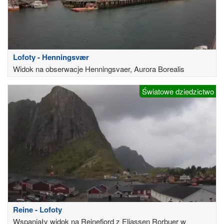
Lofoty - Henningsvær
Widok na obserwacje Henningsvaer, Aurora Borealis
Światowe dziedzictwo
Reine - Lofoty
Wspaniały widok na Reinefjord z Eliassen Rorbuer w