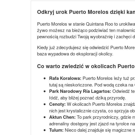
Odkryj urok Puerto Morelos dzięki k
Puerto Morelos w stanie Quintana Roo to urokliwa 
żywo możesz na bieżąco podziwiać ten malownicz
pewnością rozbudzi Twoją wyobraźnię i zachęci do
Kiedy już zdecydujesz się odwiedzić Puerto Morel
baza wypadowa do eksploracji okolicy.
Co warto zwiedzić w okolicach Puert
Rafa Koralowa:
Puerto Morelos leży tuż pr
tutaj są nieskończone. Pod wodą czeka na C
Park Narodowy Ría Lagartos:
Odwiedź ten
łódź, aby bliżej poznać dziką przyrodę.
Cenoty:
W okolicach Puerto Morelos znajd
nich jest krystalicznie czysta, co sprzyja
Aktun Chen:
To park przyrodniczy, gdzie m
adrenaliny dostępny jest zjazd na tyrolce n
Tulum:
Nieco dalej znajduje się magiczne 