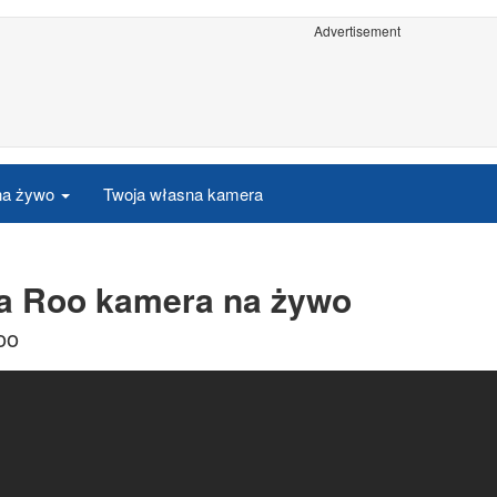
Advertisement
 na żywo
Twoja własna kamera
na Roo kamera na żywo
oo