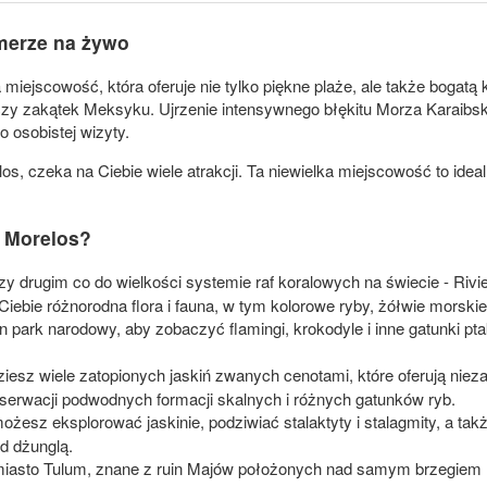
amerze na żywo
miejscowość, która oferuje nie tylko piękne plaże, ale także bogatą 
y zakątek Meksyku. Ujrzenie intensywnego błękitu Morza Karaibski
 osobistej wizyty.
os, czeka na Ciebie wiele atrakcji. Ta niewielka miejscowość to idea
o Morelos?
zy drugim co do wielkości systemie raf koralowych na świecie - Rivi
iebie różnorodna flora i fauna, w tym kolorowe ryby, żółwie morskie
 park narodowy, aby zobaczyć flamingi, krokodyle i inne gatunki p
ziesz wiele zatopionych jaskiń zwanych cenotami, które oferują ni
 obserwacji podwodnych formacji skalnych i różnych gatunków ryb.
ożesz eksplorować jaskinie, podziwiać stalaktyty i stalagmity, a t
ad dżunglą.
miasto Tulum, znane z ruin Majów położonych nad samym brzegiem mo