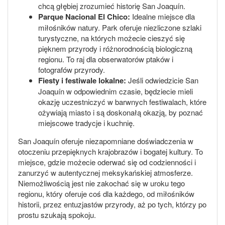
chcą głębiej zrozumieć historię San Joaquín.
Parque Nacional El Chico:
Idealne miejsce dla
miłośników natury. Park oferuje niezliczone szlaki
turystyczne, na których możecie cieszyć się
pięknem przyrody i różnorodnością biologiczną
regionu. To raj dla obserwatorów ptaków i
fotografów przyrody.
Fiesty i festiwale lokalne:
Jeśli odwiedzicie San
Joaquín w odpowiednim czasie, będziecie mieli
okazję uczestniczyć w barwnych festiwalach, które
ożywiają miasto i są doskonałą okazją, by poznać
miejscowe tradycje i kuchnię.
San Joaquín oferuje niezapomniane doświadczenia w
otoczeniu przepięknych krajobrazów i bogatej kultury. To
miejsce, gdzie możecie oderwać się od codzienności i
zanurzyć w autentycznej meksykańskiej atmosferze.
Niemożliwością jest nie zakochać się w uroku tego
regionu, który oferuje coś dla każdego, od miłośników
historii, przez entuzjastów przyrody, aż po tych, którzy po
prostu szukają spokoju.