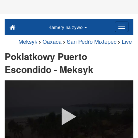
Kamery na żywo
Meksyk
Oaxaca
San Pedro Mixtepec
Live
Poklatkowy Puerto
Escondido - Meksyk