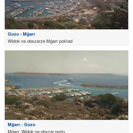
Gozo - Mġarr
Widok na obszarze Mġarr pokład
Mġarr - Gozo
Mġarr, Widok na obszar portu