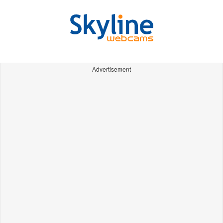
Advertisement