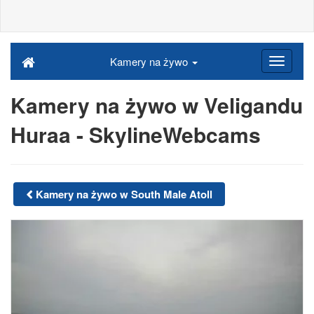
Kamery na żywo
Kamery na żywo w Veligandu
Huraa - SkylineWebcams
Kamery na żywo w South Male Atoll