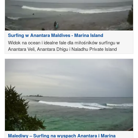
Surfing w Anantara Maldives - Marina Island
Widok na ocean i idealne fale dla miłośników surfingu w
Anantara Veli, Anantara Dhigu i Naladhu Private Island
Malediwy – Surfing na wyspach Anantara i Marina