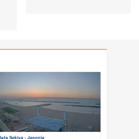
laża Sekiya - Japonia