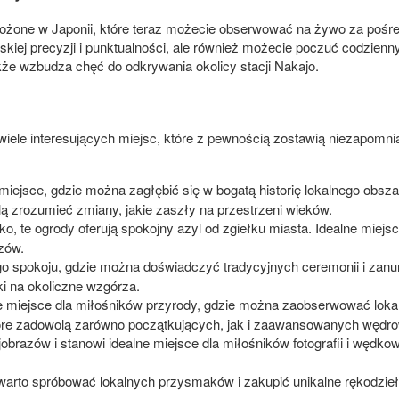
ożone w Japonii, które teraz możecie obserwować na żywo za pośre
ńskiej precyzji i punktualności, ale również możecie poczuć codzie
kże wzbudza chęć do odkrywania okolicy stacji Nakajo.
o
 wiele interesujących miejsc, które z pewnością zostawią niezapomn
miejsce, gdzie można zagłębić się w bogatą historię lokalnego obsz
ą zrozumieć zmiany, jakie zaszły na przestrzeni wieków.
ko, te ogrody oferują spokojny azyl od zgiełku miasta. Idealne miej
zów.
 spokoju, gdzie można doświadczyć tradycyjnych ceremonii i zanurzyć
ki na okoliczne wzgórza.
 miejsce dla miłośników przyrody, gdzie można zaobserwować lokalną
które zadowolą zarówno początkujących, jak i zaawansowanych wędr
obrazów i stanowi idealne miejsce dla miłośników fotografii i wędk
 warto spróbować lokalnych przysmaków i zakupić unikalne rękodzie