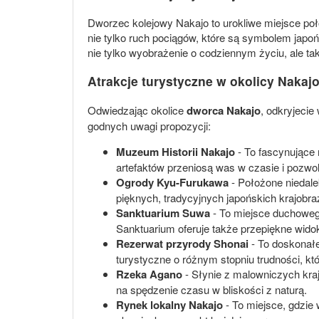
Dworzec kolejowy Nakajo to urokliwe miejsce poł
nie tylko ruch pociągów, które są symbolem japo
nie tylko wyobrażenie o codziennym życiu, ale ta
Atrakcje turystyczne w okolicy Nakaj
Odwiedzając okolice
dworca Nakajo
, odkryjecie
godnych uwagi propozycji:
Muzeum Historii Nakajo
- To fascynujące 
artefaktów przeniosą was w czasie i pozwol
Ogrody Kyu-Furukawa
- Położone niedale
pięknych, tradycyjnych japońskich krajobra
Sanktuarium Suwa
- To miejsce duchowego
Sanktuarium oferuje także przepiękne wido
Rezerwat przyrody Shonai
- To doskonałe
turystyczne o różnym stopniu trudności, 
Rzeka Agano
- Słynie z malowniczych kraj
na spędzenie czasu w bliskości z naturą.
Rynek lokalny Nakajo
- To miejsce, gdzie