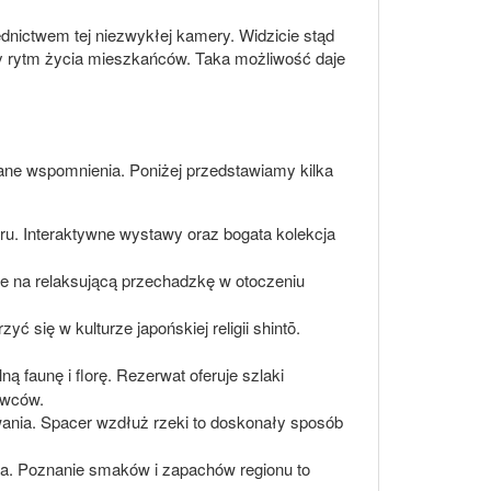
dnictwem tej niezwykłej kamery. Widzicie stąd
nny rytm życia mieszkańców. Taka możliwość daje
iane wspomnienia. Poniżej przedstawiamy kilka
aru. Interaktywne wystawy oraz bogata kolekcja
sce na relaksującą przechadzkę w otoczeniu
 się w kulturze japońskiej religii shintō.
 faunę i florę. Rezerwat oferuje szlaki
owców.
owania. Spacer wzdłuż rzeki to doskonały sposób
ła. Poznanie smaków i zapachów regionu to