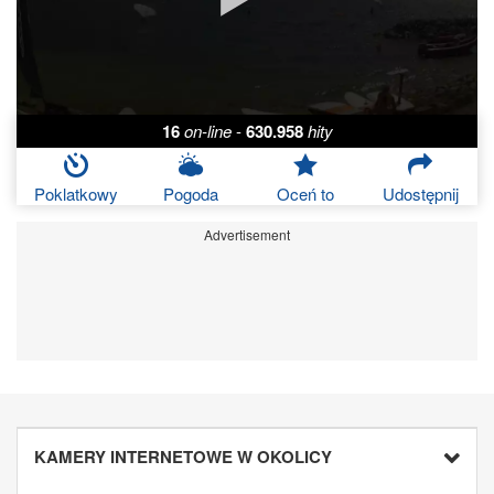
16
on-line
-
630.958
hity
Poklatkowy
Pogoda
Oceń to
Udostępnij
Advertisement
KAMERY INTERNETOWE W OKOLICY