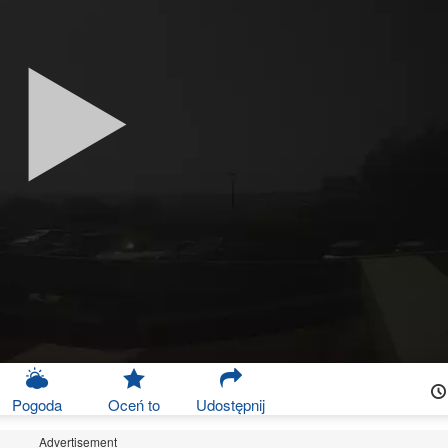
Pogoda
Oceń to
Udostępnij
Advertisement