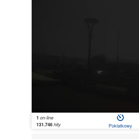
1
on-line
131.746
hity
Poklatkowy