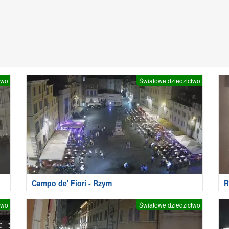
two
Światowe dziedzictwo
Campo de' Fiori - Rzym
R
two
Światowe dziedzictwo