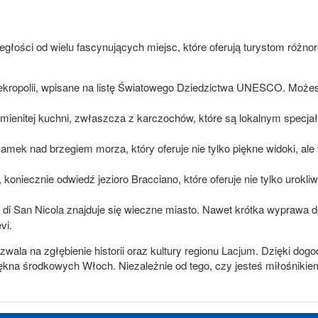
ległości od wielu fascynujących miejsc, które oferują turystom różno
ekropolii, wpisane na listę Światowego Dziedzictwa UNESCO. Możesz
ienitej kuchni, zwłaszcza z karczochów, które są lokalnym specjałe
mek nad brzegiem morza, który oferuje nie tylko piękne widoki, al
, koniecznie odwiedź jezioro Bracciano, które oferuje nie tylko urokl
a di San Nicola znajduje się wieczne miasto. Nawet krótka wyprawa
vi.
zwala na zgłębienie historii oraz kultury regionu Lacjum. Dzięki dog
 środkowych Włoch. Niezależnie od tego, czy jesteś miłośnikiem h