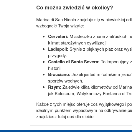
Co można zwiedzić w okolicy?
Marina di San Nicola znajduje się w niewielkiej od
wzbogacić Twoją wizytę:
Cerveteri:
Miasteczko znane z etruskich n
klimat starożytnych cywilizacji.
Ladispoli:
Słynie z pięknych plaż oraz wyśm
przygody.
Castello di Santa Severa:
To imponujący za
historii.
Bracciano:
Jeżeli jesteś miłośnikiem jezior
sportów wodnych.
Rzym:
Zaledwie kilka kilometrów od Marin
jak Koloseum, Watykan czy Fontanna di Tre
Każde z tych miejsc oferuje coś wyjątkowego i po
idealnym punktem wypadowym na odkrywanie piękna
znajdziesz tutaj coś dla siebie.