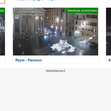
ata
Światowe dziedzictwo
Rzym - Panteon
K
Advertisement