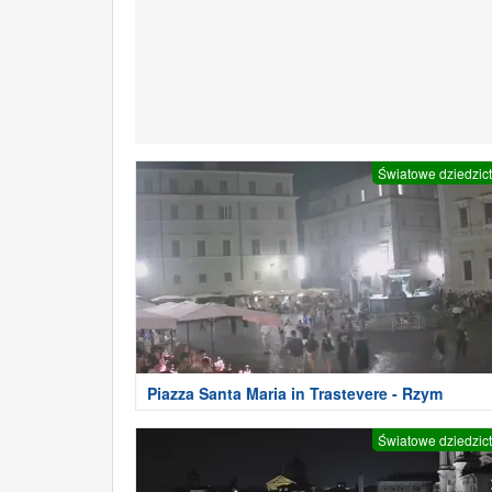
Światowe dziedzic
Piazza Santa Maria in Trastevere - Rzym
Światowe dziedzic