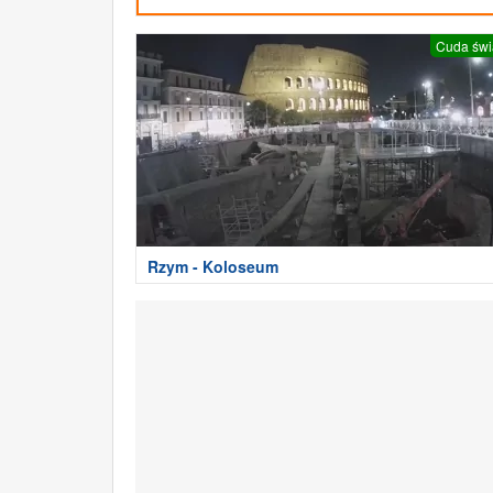
Cuda świ
Rzym - Koloseum