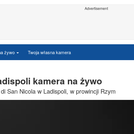
Advertisement
 na żywo
Twoja własna kamera
Ladispoli kamera na żywo
i San Nicola w Ladispoli, w prowincji Rzym