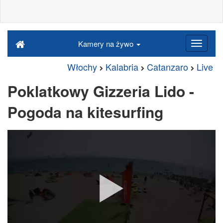
Kamery na żywo
Włochy
Kalabria
Catanzaro
Live
Poklatkowy Gizzeria Lido -
Pogoda na kitesurfing