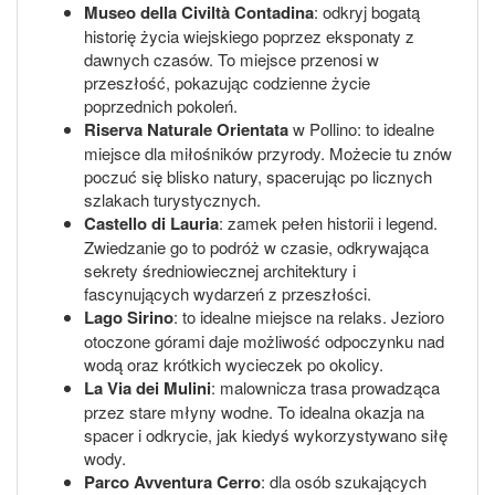
Museo della Civiltà Contadina
: odkryj bogatą
historię życia wiejskiego poprzez eksponaty z
dawnych czasów. To miejsce przenosi w
przeszłość, pokazując codzienne życie
poprzednich pokoleń.
Riserva Naturale Orientata
w Pollino: to idealne
miejsce dla miłośników przyrody. Możecie tu znów
poczuć się blisko natury, spacerując po licznych
szlakach turystycznych.
Castello di Lauria
: zamek pełen historii i legend.
Zwiedzanie go to podróż w czasie, odkrywająca
sekrety średniowiecznej architektury i
fascynujących wydarzeń z przeszłości.
Lago Sirino
: to idealne miejsce na relaks. Jezioro
otoczone górami daje możliwość odpoczynku nad
wodą oraz krótkich wycieczek po okolicy.
La Via dei Mulini
: malownicza trasa prowadząca
przez stare młyny wodne. To idealna okazja na
spacer i odkrycie, jak kiedyś wykorzystywano siłę
wody.
Parco Avventura Cerro
: dla osób szukających