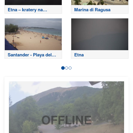
Etna – kratery na
Marina di Ragusa
szczycie
Santander - Playa del
Etna
Sardinero
OFFLINE