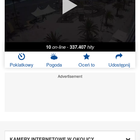
10
on-line
-
337.407
hity
Poklatkowy
Pogoda
Oceń to
Udostępnij
Advertisement
KAMERY INTERNETOWE W OKOLICY