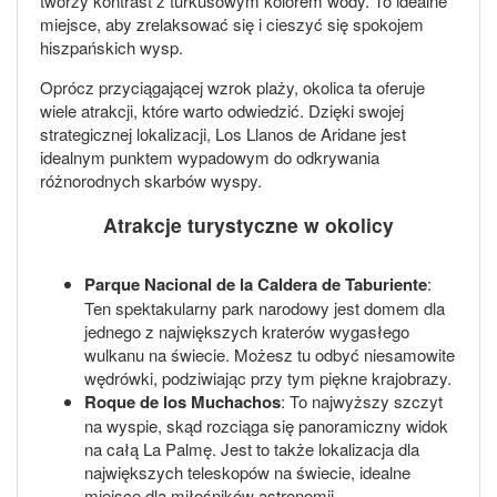
tworzy kontrast z turkusowym kolorem wody. To idealne
miejsce, aby zrelaksować się i cieszyć się spokojem
hiszpańskich wysp.
Oprócz przyciągającej wzrok plaży, okolica ta oferuje
wiele atrakcji, które warto odwiedzić. Dzięki swojej
strategicznej lokalizacji, Los Llanos de Aridane jest
idealnym punktem wypadowym do odkrywania
różnorodnych skarbów wyspy.
Atrakcje turystyczne w okolicy
Parque Nacional de la Caldera de Taburiente
:
Ten spektakularny park narodowy jest domem dla
jednego z największych kraterów wygasłego
wulkanu na świecie. Możesz tu odbyć niesamowite
wędrówki, podziwiając przy tym piękne krajobrazy.
Roque de los Muchachos
: To najwyższy szczyt
na wyspie, skąd rozciąga się panoramiczny widok
na całą La Palmę. Jest to także lokalizacja dla
największych teleskopów na świecie, idealne
miejsce dla miłośników astronomii.