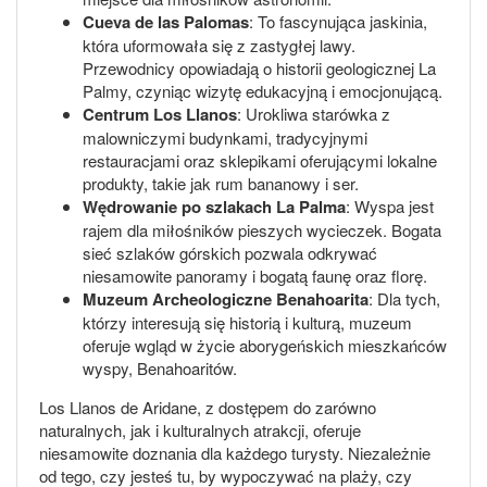
Cueva de las Palomas
: To fascynująca jaskinia,
która uformowała się z zastygłej lawy.
Przewodnicy opowiadają o historii geologicznej La
Palmy, czyniąc wizytę edukacyjną i emocjonującą.
Centrum Los Llanos
: Urokliwa starówka z
malowniczymi budynkami, tradycyjnymi
restauracjami oraz sklepikami oferującymi lokalne
produkty, takie jak rum bananowy i ser.
Wędrowanie po szlakach La Palma
: Wyspa jest
rajem dla miłośników pieszych wycieczek. Bogata
sieć szlaków górskich pozwala odkrywać
niesamowite panoramy i bogatą faunę oraz florę.
Muzeum Archeologiczne Benahoarita
: Dla tych,
którzy interesują się historią i kulturą, muzeum
oferuje wgląd w życie aborygeńskich mieszkańców
wyspy, Benahoaritów.
Los Llanos de Aridane, z dostępem do zarówno
naturalnych, jak i kulturalnych atrakcji, oferuje
niesamowite doznania dla każdego turysty. Niezależnie
od tego, czy jesteś tu, by wypoczywać na plaży, czy