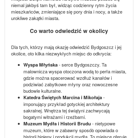
niemal jakbyś tam był, widząc codzienny rytm życia
mieszkańców, zmieniające się pory dnia i nocy, a także
urokliwe zakątki miasta.
Co warto odwiedzić w okolicy
Dla tych, którzy mają okazję odwiedzić Bydgoszcz i jej
okolice, oto kilka niezwykłych miejsc do odkrycia:
Wyspa Młyńska
- serce Bydgoszczy. Ta
malownicza wyspa otoczona wodą to perła miasta,
gdzie można spacerować wzdłuż kanałów i
podziwiać zabytkowe młyny oraz nowoczesne
budowle kulturalne.
Katedra Świętych Marcina i Mikołaja
-
imponujący przykład gotyckiej architektury
sakralnej. Wnętrza tej świątyni zachwycają
bogatymi witrażami i rzeźbami.
Muzeum Mydła i Historii Brudu
- nietypowe
muzeum, które w zabawny sposób opowiada o
historii higieny i produkcji mydła. To miejsce oferuje