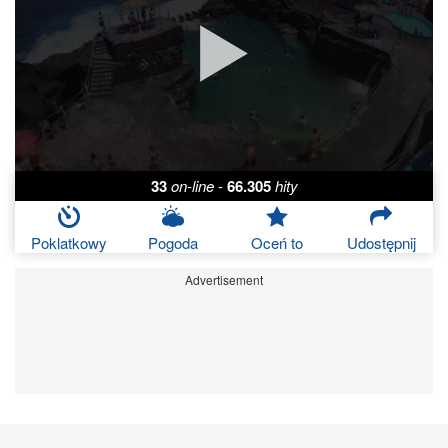
33
on-line
-
66.305
hity
Poklatkowy
Pogoda
Oceń to
Udostępnij
Advertisement