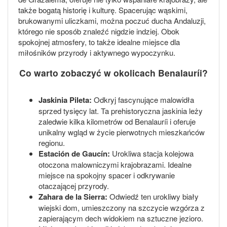
także bogatą historię i kulturę. Spacerując wąskimi,
brukowanymi uliczkami, można poczuć ducha Andaluzji,
którego nie sposób znaleźć nigdzie indziej. Obok
spokojnej atmosfery, to także idealne miejsce dla
miłośników przyrody i aktywnego wypoczynku.
Co warto zobaczyć w okolicach Benalauríi?
Jaskinia Pileta:
Odkryj fascynujące malowidła
sprzed tysięcy lat. Ta prehistoryczna jaskinia leży
zaledwie kilka kilometrów od Benalauríi i oferuje
unikalny wgląd w życie pierwotnych mieszkańców
regionu.
Estación de Gaucín:
Urokliwa stacja kolejowa
otoczona malowniczymi krajobrazami. Idealne
miejsce na spokojny spacer i odkrywanie
otaczającej przyrody.
Zahara de la Sierra:
Odwiedź ten urokliwy biały
wiejski dom, umieszczony na szczycie wzgórza z
zapierającym dech widokiem na sztuczne jezioro.