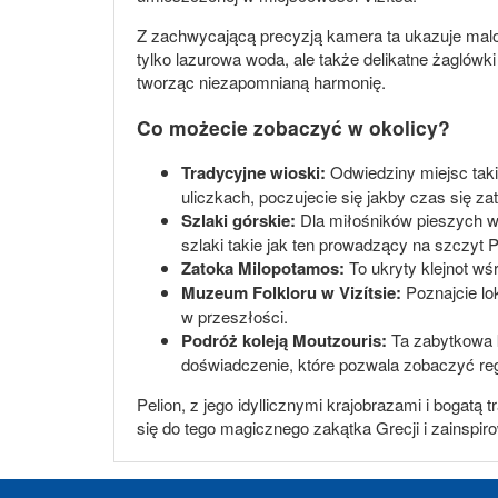
Z zachwycającą precyzją kamera ta ukazuje malo
tylko lazurowa woda, ale także delikatne żaglówki 
tworząc niezapomnianą harmonię.
Co możecie zobaczyć w okolicy?
Tradycyjne wioski:
Odwiedziny miejsc taki
uliczkach, poczujecie się jakby czas się za
Szlaki górskie:
Dla miłośników pieszych wę
szlaki takie jak ten prowadzący na szczyt P
Zatoka Milopotamos:
To ukryty klejnot wśr
Muzeum Folkloru w Vizítsie:
Poznajcie lo
w przeszłości.
Podróż koleją Moutzouris:
Ta zabytkowa k
doświadczenie, które pozwala zobaczyć reg
Pelion, z jego idyllicznymi krajobrazami i bogat
się do tego magicznego zakątka Grecji i zainspir