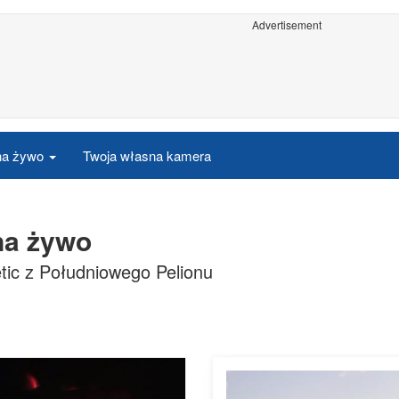
Advertisement
 na żywo
Twoja własna kamera
 na żywo
ic z Południowego Pelionu