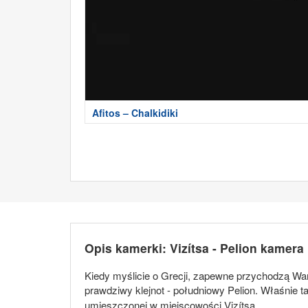
Afitos – Chalkidiki
Opis kamerki: Vizítsa - Pelion kamera
Kiedy myślicie o Grecji, zapewne przychodzą Wam 
prawdziwy klejnot - południowy Pelion. Właśnie 
umieszczonej w miejscowości Vizítsa.