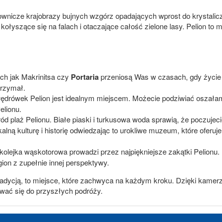
wnicze krajobrazy bujnych wzgórz opadających wprost do krystalicz
kołyszące się na falach i otaczające całość zielone lasy. Pelion to m
ch jak Makrinitsa czy
Portaria
przeniosą Was w czasach, gdy życie 
trzymał.
drówek Pelion jest idealnym miejscem. Możecie podziwiać oszałami
elionu.
ód plaż Pelionu. Białe piaski i turkusowa woda sprawią, że poczujecie
kalną kulturę i historię odwiedzając to urokliwe muzeum, które ofer
olejka wąskotorowa prowadzi przez najpiękniejsze zakątki Pelionu.
ion z zupełnie innej perspektywy.
ą tradycją, to miejsce, które zachwyca na każdym kroku. Dzięki kame
ować się do przyszłych podróży.