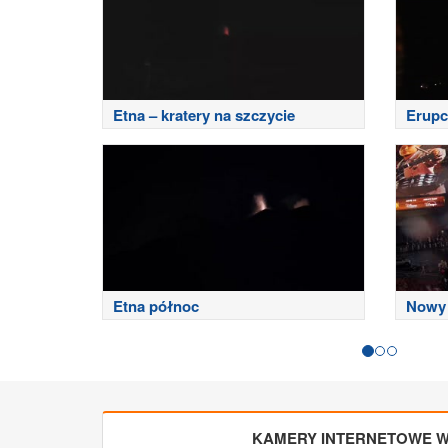
Etna – kratery na szczycie
Erupc
Etna północ
Nowy 
KAMERY INTERNETOWE W