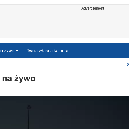
Advertisement
 na żywo
Twoja własna kamera
G
a na żywo