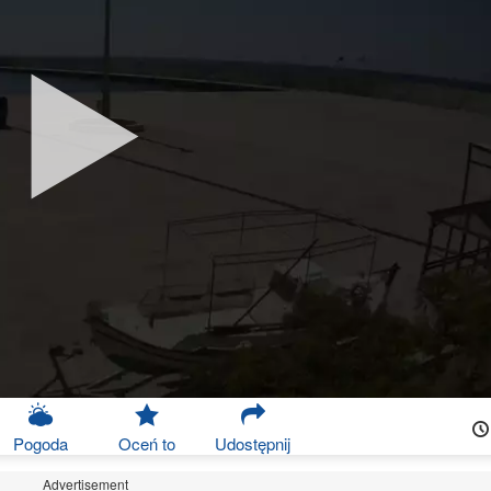
Pogoda
Oceń to
Udostępnij
Advertisement