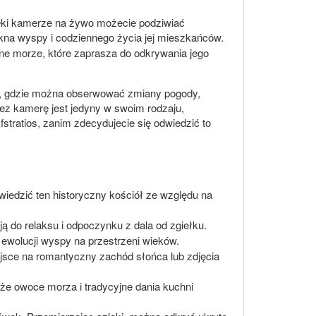
zięki kamerze na żywo możecie podziwiać
kna wyspy i codziennego życia jej mieszkańców.
tne morze, które zaprasza do odkrywania jego
ata, gdzie można obserwować zmiany pogody,
ez kamerę jest jedyny w swoim rodzaju,
stratios, zanim zdecydujecie się odwiedzić to
iedzić ten historyczny kościół ze względu na
ą do relaksu i odpoczynku z dala od zgiełku.
e ewolucji wyspy na przestrzeni wieków.
ejsce na romantyczny zachód słońca lub zdjęcia
eże owoce morza i tradycyjne dania kuchni