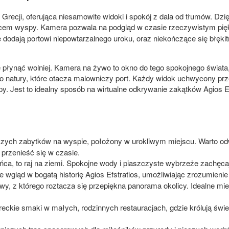
 Grecji, oferująca niesamowite widoki i spokój z dala od tłumów. D
sercem wyspy. Kamera pozwala na podgląd w czasie rzeczywistym pię
 dodają portowi niepowtarzalnego uroku, oraz niekończące się błęki
się płynąć wolniej. Kamera na żywo to okno do tego spokojnego świ
o natury, które otacza malowniczy port. Każdy widok uchwycony prz
y. Jest to idealny sposób na wirtualne odkrywanie zakątków Agios Ef
zych zabytków na wyspie, położony w urokliwym miejscu. Warto odw
a przenieść się w czasie.
ca, to raj na ziemi. Spokojne wody i piaszczyste wybrzeże zachęcaj
e wgląd w bogatą historię Agios Efstratios, umożliwiając zrozumieni
, z którego roztacza się przepiękna panorama okolicy. Idealne mi
eckie smaki w małych, rodzinnych restauracjach, gdzie królują świ