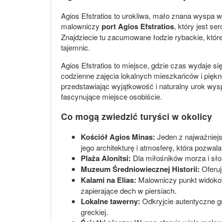
Agios Efstratios to urokliwa, mało znana wyspa w
malowniczy
port Agios Efstratios
, który jest 
Znajdziecie tu zacumowane łodzie rybackie, które
tajemnic.
Agios Efstratios to miejsce, gdzie czas wydaje 
codzienne zajęcia lokalnych mieszkańców i piękn
przedstawiając wyjątkowość i naturalny urok wysp
fascynujące miejsce osobiście.
Co mogą zwiedzić turyści w okolicy
Kościół Agios Minas:
Jeden z najważniejs
jego architekturę i atmosferę, która pozwal
Plaża Alonitsi:
Dla miłośników morza i słoń
Muzeum Średniowiecznej Historii:
Oferuj
Kalami na Elias:
Malowniczy punkt widokowy
zapierające dech w piersiach.
Lokalne tawerny:
Odkryjcie autentyczne gr
greckiej.