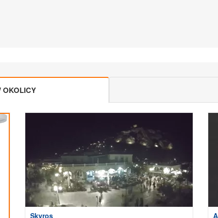
 OKOLICY
Skyros
A