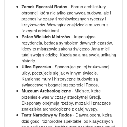
Zamek Rycerski Rodos
- Forma architektury
obronnej, która nie tylko zachwyca budową, ale i
przenosi w czasy średniowiecznych rycerzy i
krzyżowców. Wewnątrz znajdziecie muzeum z
licznymi artefaktami.
Pałac Wielkich Mistrzów
- Imponująca
rezydencja, będąca symbolem dawnych czasów,
kiedy to mistrzowie zakonu świętego Jana mieli
tutaj swoją siedzibę. Każda sala ma swoją unikalną
historię.
Ulica Rycerska
- Spacerując po tej brukowanej
ulicy, poczujecie się jak w innym świecie.
Kamienne mury i historyczne budowle są
świadectwem bogatej przeszłości Rodos.
Muzeum Archeologiczne
- Miejsce, które
przeniesie was w czasy starożytnej Grecji.
Eksponaty obejmują rzeźby, mozaiki i znaczące
znaleziska archeologiczne z całej wyspy.
Teatr Narodowy w Rodos
- Dawna opera, która
dziś gości różnorodne spektakle, od klasycznych
po współczesne. Architektura neoklasyczna czyni