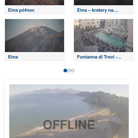
Etna północ
Etna – kratery na
szczycie
Etna
Fontanna di Trevi -
Rzym
OFFLINE