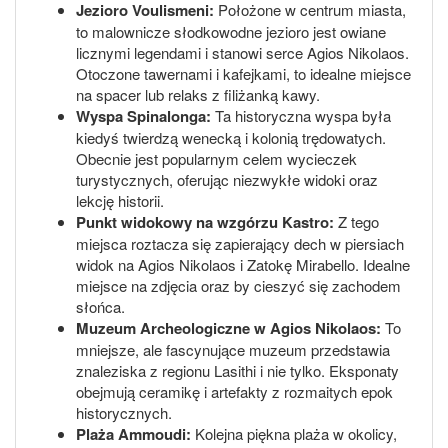
Jezioro Voulismeni:
Położone w centrum miasta,
to malownicze słodkowodne jezioro jest owiane
licznymi legendami i stanowi serce Agios Nikolaos.
Otoczone tawernami i kafejkami, to idealne miejsce
na spacer lub relaks z filiżanką kawy.
Wyspa Spinalonga:
Ta historyczna wyspa była
kiedyś twierdzą wenecką i kolonią trędowatych.
Obecnie jest popularnym celem wycieczek
turystycznych, oferując niezwykłe widoki oraz
lekcję historii.
Punkt widokowy na wzgórzu Kastro:
Z tego
miejsca roztacza się zapierający dech w piersiach
widok na Agios Nikolaos i Zatokę Mirabello. Idealne
miejsce na zdjęcia oraz by cieszyć się zachodem
słońca.
Muzeum Archeologiczne w Agios Nikolaos:
To
mniejsze, ale fascynujące muzeum przedstawia
znaleziska z regionu Lasithi i nie tylko. Eksponaty
obejmują ceramikę i artefakty z rozmaitych epok
historycznych.
Plaża Ammoudi:
Kolejna piękna plaża w okolicy,